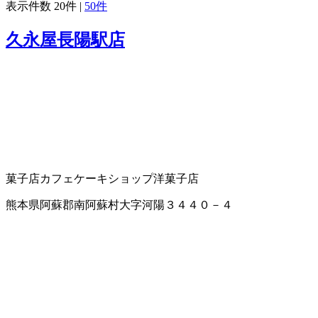
表示件数
20件
|
50件
久永屋長陽駅店
菓子店
カフェ
ケーキショップ
洋菓子店
熊本県阿蘇郡南阿蘇村大字河陽３４４０－４