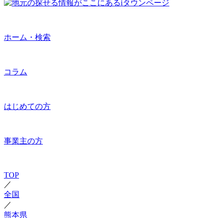
ホーム・検索
コラム
はじめての方
事業主の方
TOP
／
全国
／
熊本県