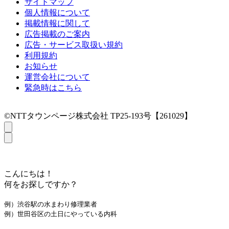
サイトマップ
個人情報について
掲載情報に関して
広告掲載のご案内
広告・サービス取扱い規約
利用規約
お知らせ
運営会社について
緊急時はこちら
©NTTタウンページ株式会社 TP25-193号【261029】
こんにちは！
何をお探しですか？
例）渋谷駅の水まわり修理業者
例）世田谷区の土日にやっている内科