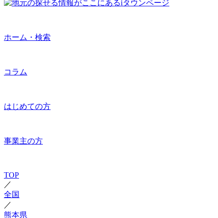
ホーム・検索
コラム
はじめての方
事業主の方
TOP
／
全国
／
熊本県