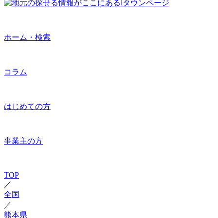
ホーム・検索
コラム
はじめての方
事業主の方
TOP
／
全国
／
熊本県