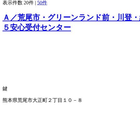
表示件数
20件
|
50件
Ａ／荒尾市・グリーンランド前・川登・
５安心受付センター
鍵
熊本県荒尾市大正町２丁目１０－８