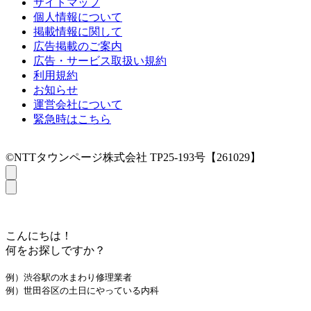
サイトマップ
個人情報について
掲載情報に関して
広告掲載のご案内
広告・サービス取扱い規約
利用規約
お知らせ
運営会社について
緊急時はこちら
©NTTタウンページ株式会社 TP25-193号【261029】
こんにちは！
何をお探しですか？
例）渋谷駅の水まわり修理業者
例）世田谷区の土日にやっている内科