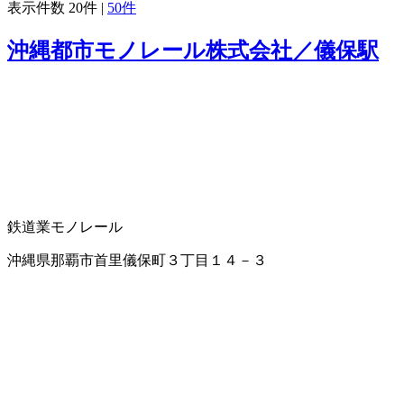
表示件数
20件
|
50件
沖縄都市モノレール株式会社／儀保駅
鉄道業
モノレール
沖縄県那覇市首里儀保町３丁目１４－３