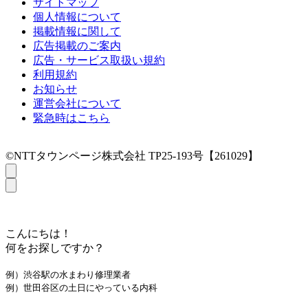
サイトマップ
個人情報について
掲載情報に関して
広告掲載のご案内
広告・サービス取扱い規約
利用規約
お知らせ
運営会社について
緊急時はこちら
©NTTタウンページ株式会社 TP25-193号【261029】
こんにちは！
何をお探しですか？
例）渋谷駅の水まわり修理業者
例）世田谷区の土日にやっている内科