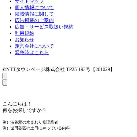
サイトマップ
個人情報について
掲載情報に関して
広告掲載のご案内
広告・サービス取扱い規約
利用規約
お知らせ
運営会社について
緊急時はこちら
©NTTタウンページ株式会社 TP25-193号【261029】
こんにちは！
何をお探しですか？
例）渋谷駅の水まわり修理業者
例）世田谷区の土日にやっている内科