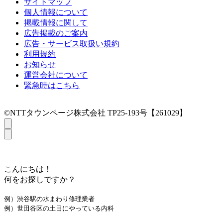
サイトマップ
個人情報について
掲載情報に関して
広告掲載のご案内
広告・サービス取扱い規約
利用規約
お知らせ
運営会社について
緊急時はこちら
©NTTタウンページ株式会社 TP25-193号【261029】
こんにちは！
何をお探しですか？
例）渋谷駅の水まわり修理業者
例）世田谷区の土日にやっている内科