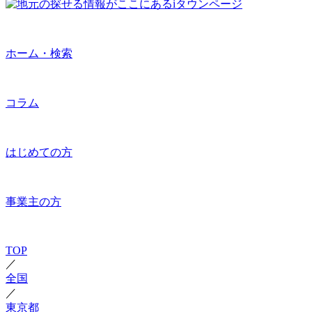
ホーム・検索
コラム
はじめての方
事業主の方
TOP
／
全国
／
東京都