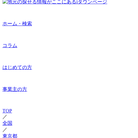
ホーム・検索
コラム
はじめての方
事業主の方
TOP
／
全国
／
東京都