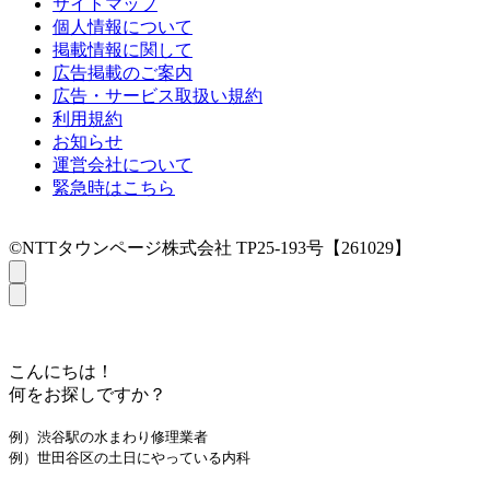
サイトマップ
個人情報について
掲載情報に関して
広告掲載のご案内
広告・サービス取扱い規約
利用規約
お知らせ
運営会社について
緊急時はこちら
©NTTタウンページ株式会社 TP25-193号【261029】
こんにちは！
何をお探しですか？
例）渋谷駅の水まわり修理業者
例）世田谷区の土日にやっている内科