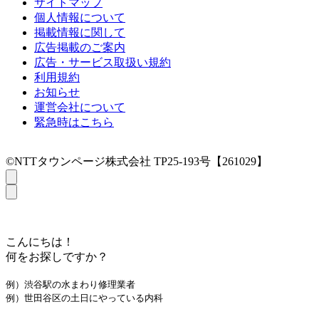
サイトマップ
個人情報について
掲載情報に関して
広告掲載のご案内
広告・サービス取扱い規約
利用規約
お知らせ
運営会社について
緊急時はこちら
©NTTタウンページ株式会社 TP25-193号【261029】
こんにちは！
何をお探しですか？
例）渋谷駅の水まわり修理業者
例）世田谷区の土日にやっている内科