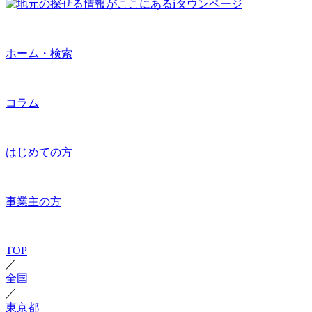
ホーム・検索
コラム
はじめての方
事業主の方
TOP
／
全国
／
東京都