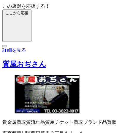
この店舗を応援する！
ここから応援
詳細を見る
質屋おぢさん
貴金属買取
質流れ品
質屋
チケット買取
ブランド品買取