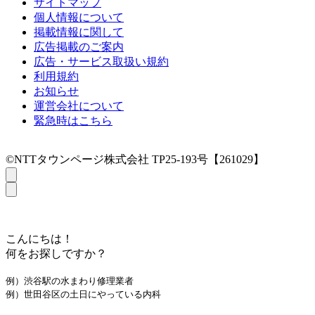
サイトマップ
個人情報について
掲載情報に関して
広告掲載のご案内
広告・サービス取扱い規約
利用規約
お知らせ
運営会社について
緊急時はこちら
©NTTタウンページ株式会社 TP25-193号【261029】
こんにちは！
何をお探しですか？
例）渋谷駅の水まわり修理業者
例）世田谷区の土日にやっている内科