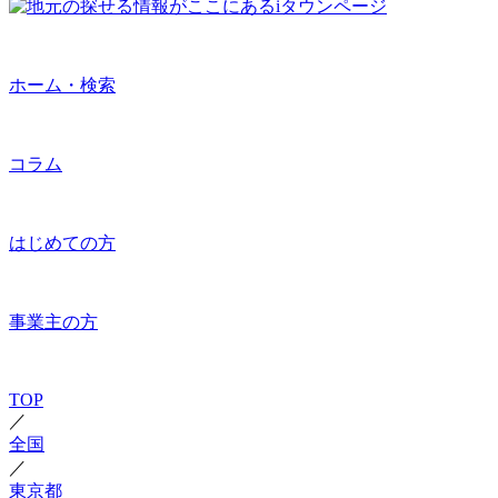
ホーム・検索
コラム
はじめての方
事業主の方
TOP
／
全国
／
東京都