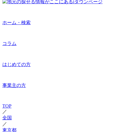
ホーム・検索
コラム
はじめての方
事業主の方
TOP
／
全国
／
東京都