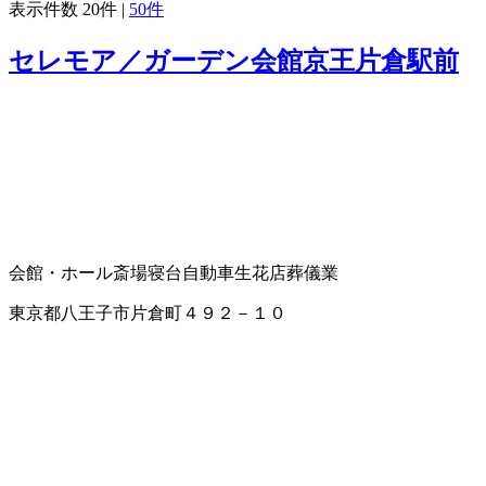
表示件数
20件
|
50件
セレモア／ガーデン会館京王片倉駅前
会館・ホール
斎場
寝台自動車
生花店
葬儀業
東京都八王子市片倉町４９２－１０