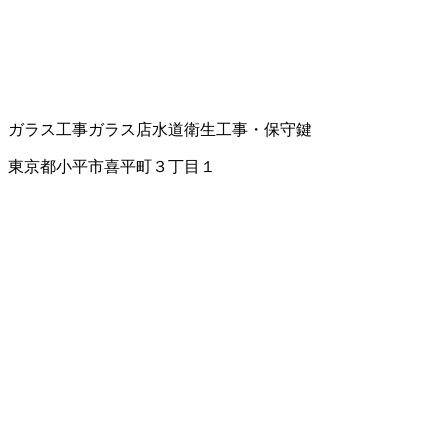
ガラス工事
ガラス店
水道衛生工事・保守
鍵
東京都小平市喜平町３丁目１