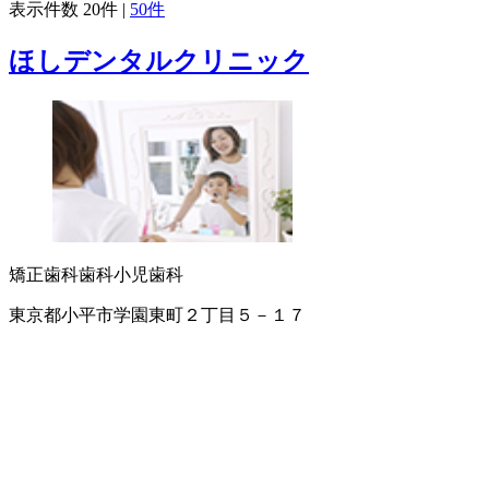
表示件数
20件
|
50件
ほしデンタルクリニック
矯正歯科
歯科
小児歯科
東京都小平市学園東町２丁目５－１７