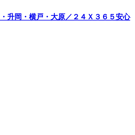
・升岡・横戸・大原／２４Ｘ３６５安心