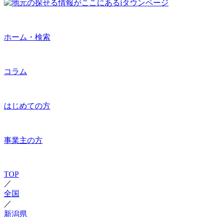
ホーム・検索
コラム
はじめての方
事業主の方
TOP
／
全国
／
新潟県