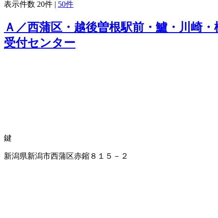
表示件数
20件
|
50件
Ａ／西蒲区・越後曽根駅前・鱸・川崎・
受付センター
鍵
新潟県新潟市西蒲区赤鏥８１５－２