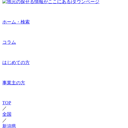
ホーム・検索
コラム
はじめての方
事業主の方
TOP
／
全国
／
新潟県