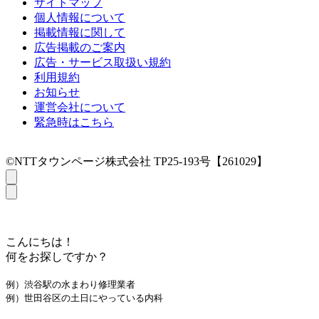
サイトマップ
個人情報について
掲載情報に関して
広告掲載のご案内
広告・サービス取扱い規約
利用規約
お知らせ
運営会社について
緊急時はこちら
©NTTタウンページ株式会社 TP25-193号【261029】
こんにちは！
何をお探しですか？
例）渋谷駅の水まわり修理業者
例）世田谷区の土日にやっている内科