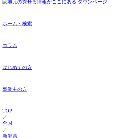
ホーム・検索
コラム
はじめての方
事業主の方
TOP
／
全国
／
新潟県