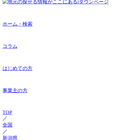
ホーム・検索
コラム
はじめての方
事業主の方
TOP
／
全国
／
新潟県