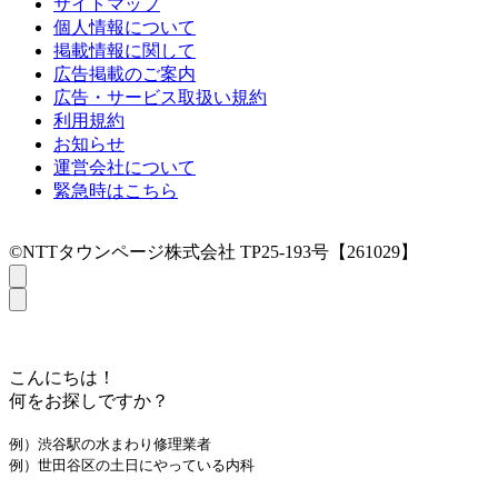
サイトマップ
個人情報について
掲載情報に関して
広告掲載のご案内
広告・サービス取扱い規約
利用規約
お知らせ
運営会社について
緊急時はこちら
©NTTタウンページ株式会社 TP25-193号【261029】
こんにちは！
何をお探しですか？
例）渋谷駅の水まわり修理業者
例）世田谷区の土日にやっている内科