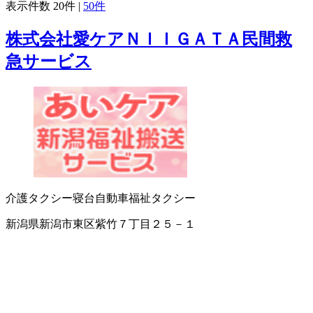
表示件数
20件
|
50件
株式会社愛ケアＮＩＩＧＡＴＡ民間救
急サービス
介護タクシー
寝台自動車
福祉タクシー
新潟県新潟市東区紫竹７丁目２５－１