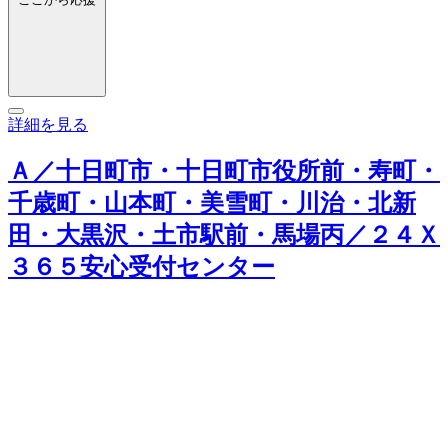
詳細を見る
Ａ／十日町市・十日町市役所前・寿町・
千歳町・山本町・美雪町・川治・北新
田・大黒沢・土市駅前・馬場丙／２４Ｘ
３６５安心受付センター