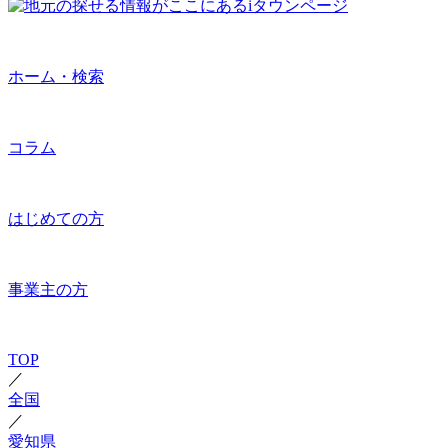
ホーム・検索
コラム
はじめての方
事業主の方
TOP
／
全国
／
愛知県