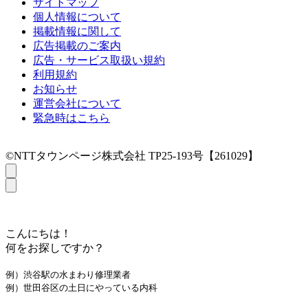
サイトマップ
個人情報について
掲載情報に関して
広告掲載のご案内
広告・サービス取扱い規約
利用規約
お知らせ
運営会社について
緊急時はこちら
©NTTタウンページ株式会社 TP25-193号【261029】
こんにちは！
何をお探しですか？
例）渋谷駅の水まわり修理業者
例）世田谷区の土日にやっている内科