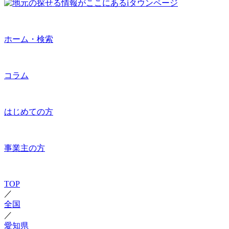
ホーム・検索
コラム
はじめての方
事業主の方
TOP
／
全国
／
愛知県