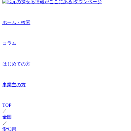
ホーム・検索
コラム
はじめての方
事業主の方
TOP
／
全国
／
愛知県