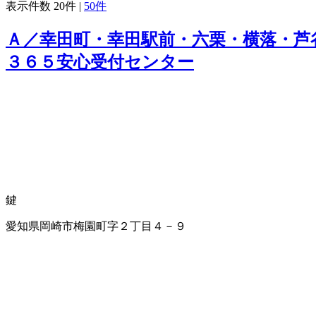
表示件数
20件
|
50件
Ａ／幸田町・幸田駅前・六栗・横落・芦
３６５安心受付センター
鍵
愛知県岡崎市梅園町字２丁目４－９