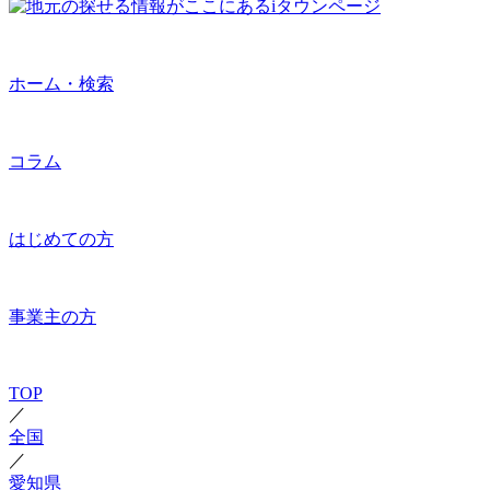
ホーム・検索
コラム
はじめての方
事業主の方
TOP
／
全国
／
愛知県