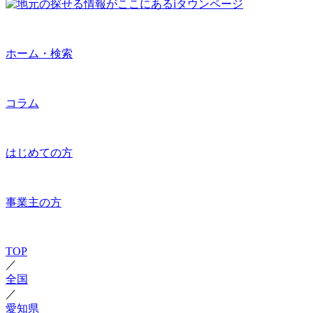
ホーム・検索
コラム
はじめての方
事業主の方
TOP
／
全国
／
愛知県