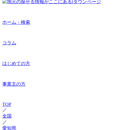
ホーム・検索
コラム
はじめての方
事業主の方
TOP
／
全国
／
愛知県