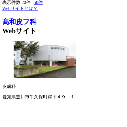
表示件数
20件
|
50件
Webサイトとは？
髙和皮フ科
Webサイト
皮膚科
愛知県豊川市牛久保町岸下４９－１