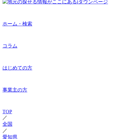
ホーム・検索
コラム
はじめての方
事業主の方
TOP
／
全国
／
愛知県