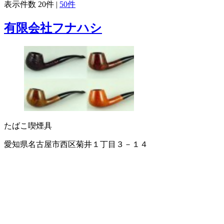
表示件数
20件
|
50件
有限会社フナハシ
たばこ
喫煙具
愛知県名古屋市西区菊井１丁目３－１４