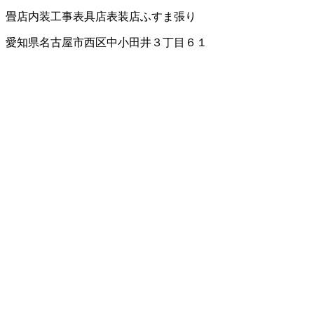
畳店
内装工事
表具店
表装店
ふすま張り
愛知県名古屋市西区中小田井３丁目６１