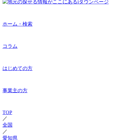
ホーム・検索
コラム
はじめての方
事業主の方
TOP
／
全国
／
愛知県