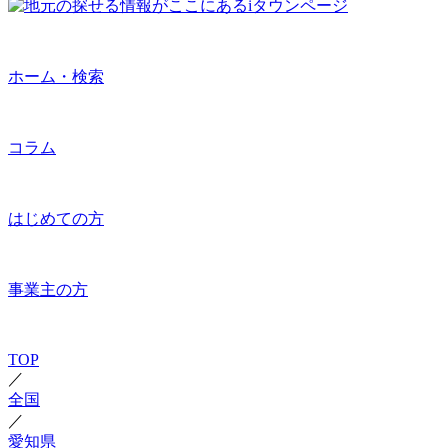
ホーム・検索
コラム
はじめての方
事業主の方
TOP
／
全国
／
愛知県