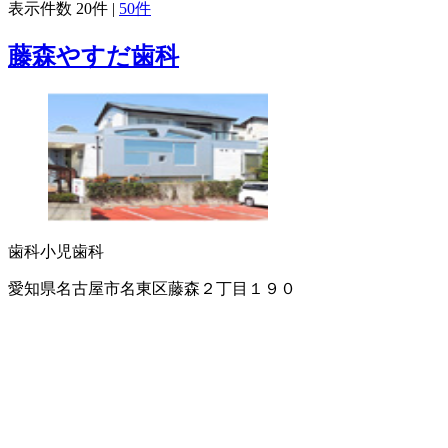
表示件数
20件
|
50件
藤森やすだ歯科
歯科
小児歯科
愛知県名古屋市名東区藤森２丁目１９０