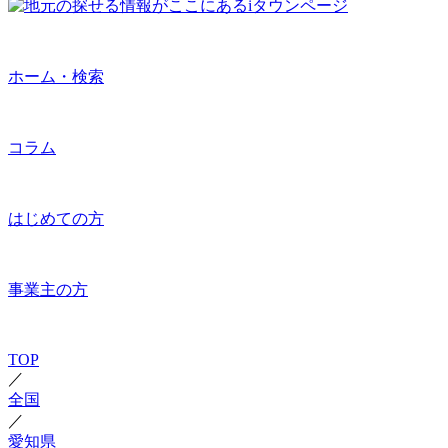
ホーム・検索
コラム
はじめての方
事業主の方
TOP
／
全国
／
愛知県