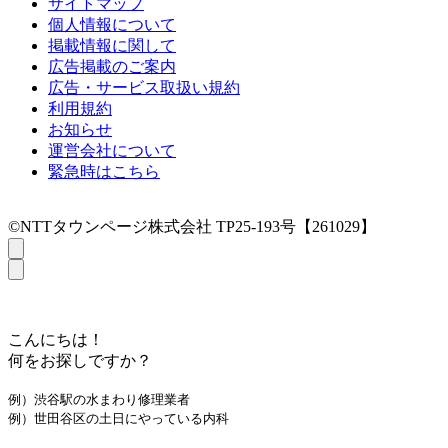
サイトマップ
個人情報について
掲載情報に関して
広告掲載のご案内
広告・サービス取扱い規約
利用規約
お知らせ
運営会社について
緊急時はこちら
©NTTタウンページ株式会社 TP25-193号【261029】
こんにちは！
何をお探しですか？
例）渋谷駅の水まわり修理業者
例）世田谷区の土日にやっている内科