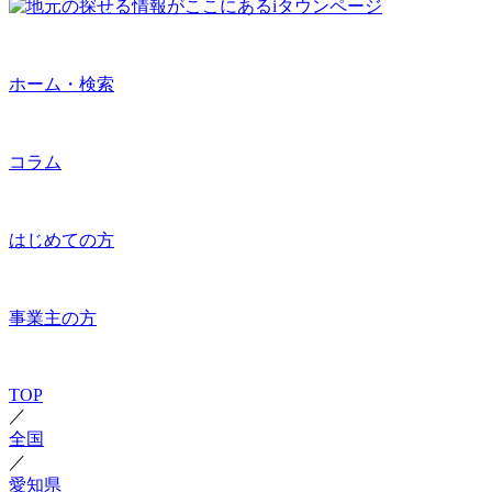
ホーム・検索
コラム
はじめての方
事業主の方
TOP
／
全国
／
愛知県