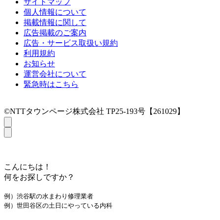
サイトマップ
個人情報について
掲載情報に関して
広告掲載のご案内
広告・サービス取扱い規約
利用規約
お知らせ
運営会社について
緊急時はこちら
©NTTタウンページ株式会社 TP25-193号【261029】
こんにちは！
何をお探しですか？
例）渋谷駅の水まわり修理業者
例）世田谷区の土日にやっている内科