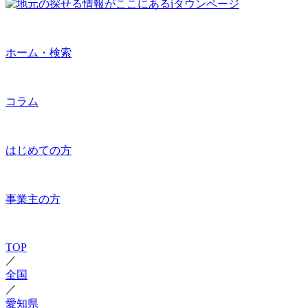
ホーム・検索
コラム
はじめての方
事業主の方
TOP
／
全国
／
愛知県