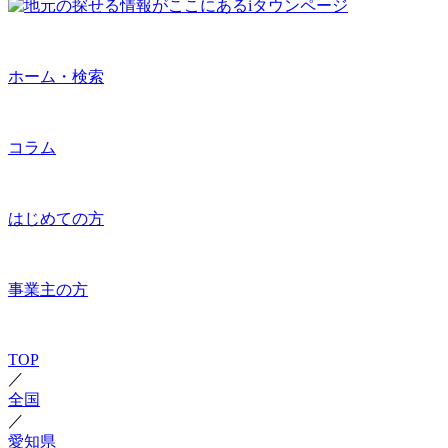
ホーム・検索
コラム
はじめての方
事業主の方
TOP
／
全国
／
愛知県