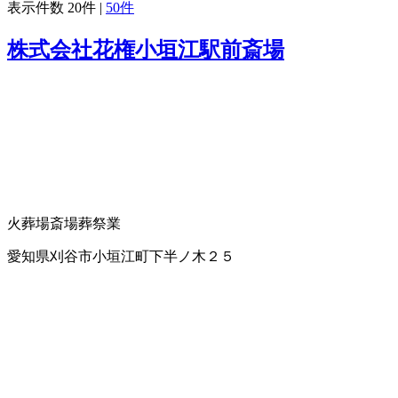
表示件数
20件
|
50件
株式会社花権小垣江駅前斎場
火葬場
斎場
葬祭業
愛知県刈谷市小垣江町下半ノ木２５