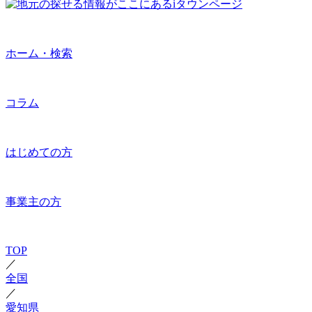
ホーム・検索
コラム
はじめての方
事業主の方
TOP
／
全国
／
愛知県