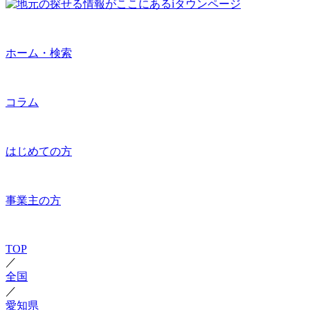
ホーム・検索
コラム
はじめての方
事業主の方
TOP
／
全国
／
愛知県