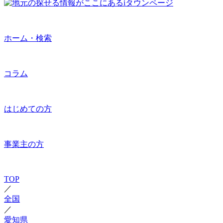
ホーム・検索
コラム
はじめての方
事業主の方
TOP
／
全国
／
愛知県