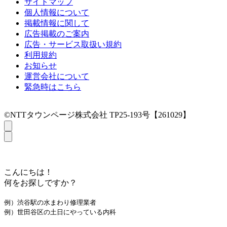
サイトマップ
個人情報について
掲載情報に関して
広告掲載のご案内
広告・サービス取扱い規約
利用規約
お知らせ
運営会社について
緊急時はこちら
©NTTタウンページ株式会社 TP25-193号【261029】
こんにちは！
何をお探しですか？
例）渋谷駅の水まわり修理業者
例）世田谷区の土日にやっている内科