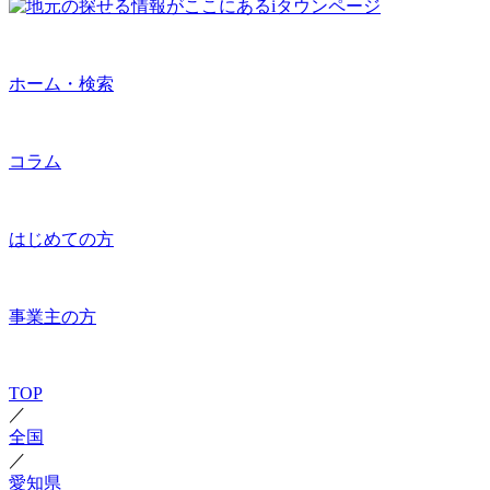
ホーム・検索
コラム
はじめての方
事業主の方
TOP
／
全国
／
愛知県