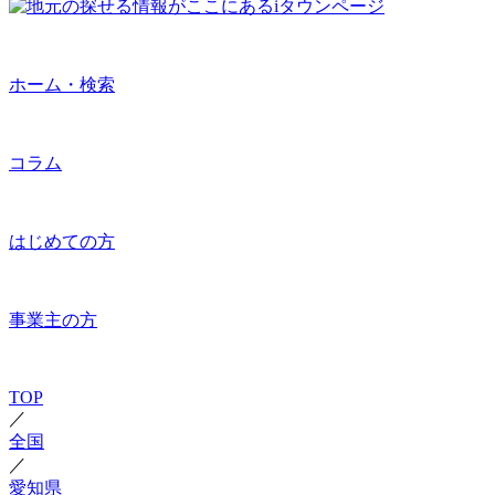
ホーム・検索
コラム
はじめての方
事業主の方
TOP
／
全国
／
愛知県