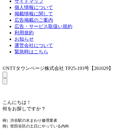
サイトマップ
個人情報について
掲載情報に関して
広告掲載のご案内
広告・サービス取扱い規約
利用規約
お知らせ
運営会社について
緊急時はこちら
©NTTタウンページ株式会社 TP25-193号【261029】
こんにちは！
何をお探しですか？
例）渋谷駅の水まわり修理業者
例）世田谷区の土日にやっている内科