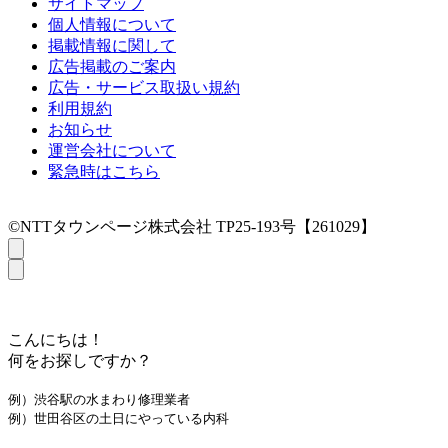
サイトマップ
個人情報について
掲載情報に関して
広告掲載のご案内
広告・サービス取扱い規約
利用規約
お知らせ
運営会社について
緊急時はこちら
©NTTタウンページ株式会社 TP25-193号【261029】
こんにちは！
何をお探しですか？
例）渋谷駅の水まわり修理業者
例）世田谷区の土日にやっている内科