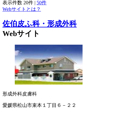
表示件数
20件
|
50件
Webサイトとは？
佐伯皮ふ科・形成外科
Webサイト
形成外科
皮膚科
愛媛県松山市束本１丁目６－２２