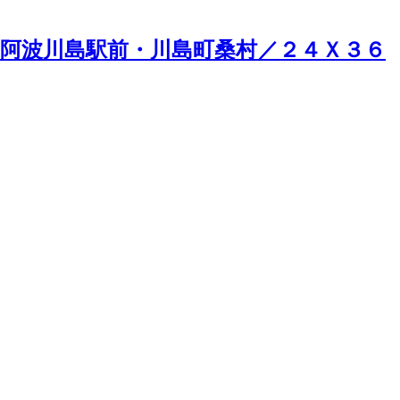
阿波川島駅前・川島町桑村／２４Ｘ３６