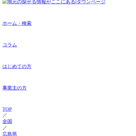
ホーム・検索
コラム
はじめての方
事業主の方
TOP
／
全国
／
広島県