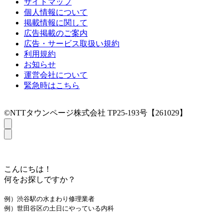
サイトマップ
個人情報について
掲載情報に関して
広告掲載のご案内
広告・サービス取扱い規約
利用規約
お知らせ
運営会社について
緊急時はこちら
©NTTタウンページ株式会社 TP25-193号【261029】
こんにちは！
何をお探しですか？
例）渋谷駅の水まわり修理業者
例）世田谷区の土日にやっている内科