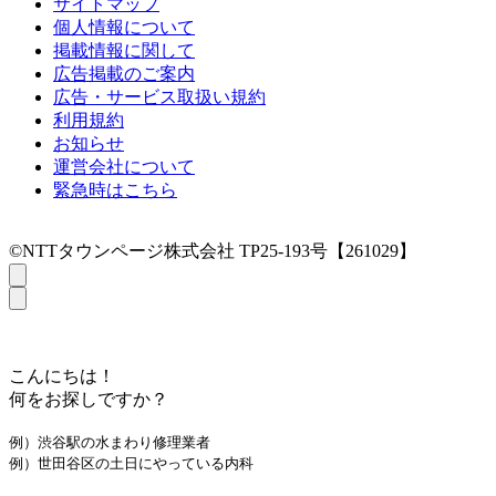
サイトマップ
個人情報について
掲載情報に関して
広告掲載のご案内
広告・サービス取扱い規約
利用規約
お知らせ
運営会社について
緊急時はこちら
©NTTタウンページ株式会社 TP25-193号【261029】
こんにちは！
何をお探しですか？
例）渋谷駅の水まわり修理業者
例）世田谷区の土日にやっている内科