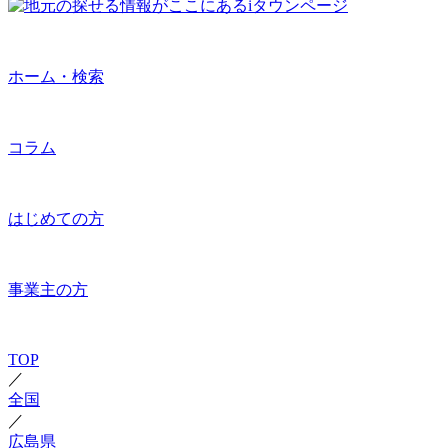
ホーム・検索
コラム
はじめての方
事業主の方
TOP
／
全国
／
広島県