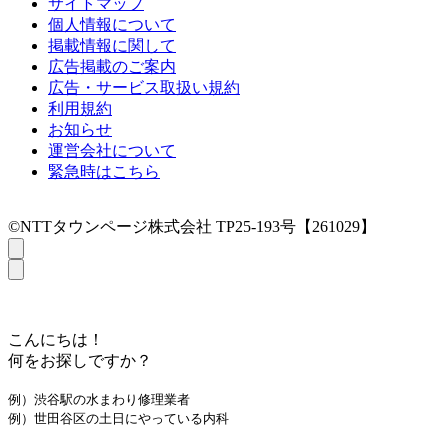
サイトマップ
個人情報について
掲載情報に関して
広告掲載のご案内
広告・サービス取扱い規約
利用規約
お知らせ
運営会社について
緊急時はこちら
©NTTタウンページ株式会社 TP25-193号【261029】
こんにちは！
何をお探しですか？
例）渋谷駅の水まわり修理業者
例）世田谷区の土日にやっている内科