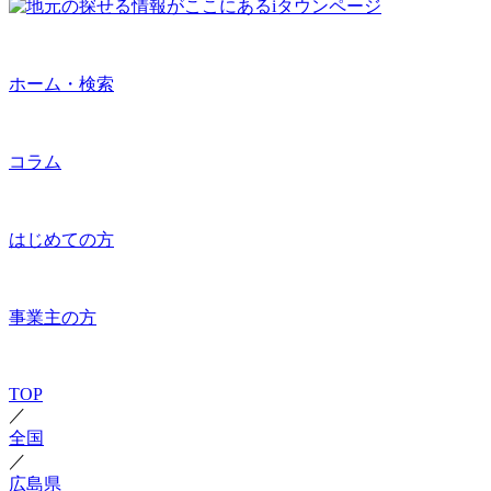
ホーム・検索
コラム
はじめての方
事業主の方
TOP
／
全国
／
広島県